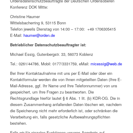
Ordensdatenschutzbeauftragte der Deutschen Ordensoberen
Konferenz DOK Mitte:
Christine Haumer
Wittelsbacherring 9, 53115 Bonn
Telefon jeweils Dienstag von 14:00 – 17:00: +49 1706305415
E-Mail:
haumer@orden.de
Betrieblicher Datenschutzbeauftragter ist:
Michael Essig, Gutenbergstr. 33, 56073 Koblenz
Tel.: 0261/44786, Mobil: 0177/3331759, eMail:
micessig@web.de
Bei Ihrer Kontaktaufnahme mit uns per E-Mail oder über ein
Kontaktformular werden die von Ihnen mitgeteilten Daten (Ihre E-
Mail-Adresse, ggf. Ihr Name und Ihre Telefonnummer) von uns
gespeichert, um Ihre Fragen zu beantworten. Die
Rechtsgrundlage hierfür lautet § 6 Abs. 1 lit. (b) KDR-OG. Die in
diesem Zusammenhang anfallenden Daten löschen wir, nachdem
die Speicherung nicht mehr erforderlich ist, oder schränken die
Verarbeitung ein, falls gesetzliche Aufbewahrungspflichten
bestehen.
Falls wir für einzelne Funktionen unseres Angebots auf