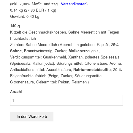
(inkl. 7,00% MwSt. und zzgl.
Versandkosten
)
0,14 kg (27,86 EUR / 1 kg)
Gewicht:
0,40
kg
140 g
Kitzelt die Geschmacksknospen. Sahne Meerrettich mit Feigen
Fruchtaufstrich
Zutaten: Sahne Meerrettich (Meerrettich gerieben, Rapsöl, 25%
Sahne
, Branntweinessig, Zucker,
Molken
erzeugnis,
Verdickungsmittel: Guarkenmehl, Xanthan, jodiertes Speisesalz
(Speisesalz, Kaliumjodat), Säurungsmittel: Citonensäure, Aroma,
Antioxidationsmittel: Ascorbinsäure,
Natriummetabisulfit
); 20 %
Feigenfruchtaufstrich (Feige, Zucker, Säuerungsmittel:
Citronensäure, Geliermittel: Pektin, Reismehl)
Anzahl