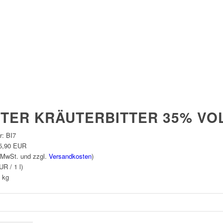
TER KRÄUTERBITTER 35% VO
r:
BI7
5,90 EUR
 MwSt. und zzgl.
Versandkosten
)
UR / 1 l)
kg