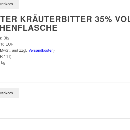
TER KRÄUTERBITTER 35% VOL
HENFLASCHE
r:
BI2
,10 EUR
 MwSt. und zzgl.
Versandkosten
)
R / 1 l)
kg