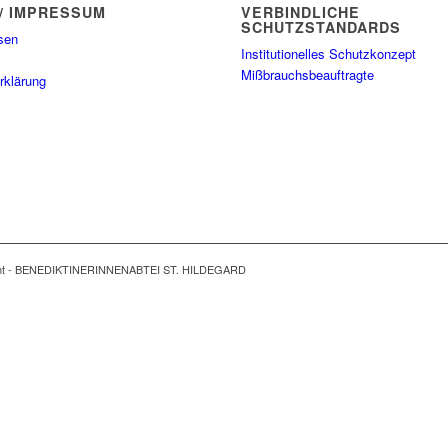
/ IMPRESSUM
VERBINDLICHE
SCHUTZSTANDARDS
sen
Institutionelles Schutzkonzept
Mißbrauchsbeauftragte
rklärung
ght - BENEDIKTINERINNENABTEI ST. HILDEGARD