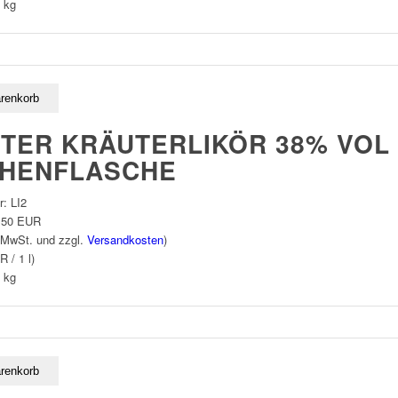
kg
TER KRÄUTERLIKÖR 38% VOL 
HENFLASCHE
r:
LI2
,50 EUR
 MwSt. und zzgl.
Versandkosten
)
R / 1 l)
kg