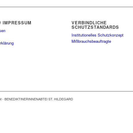
/ IMPRESSUM
VERBINDLICHE
SCHUTZSTANDARDS
sen
Institutionelles Schutzkonzept
Mißbrauchsbeauftragte
rklärung
ght - BENEDIKTINERINNENABTEI ST. HILDEGARD