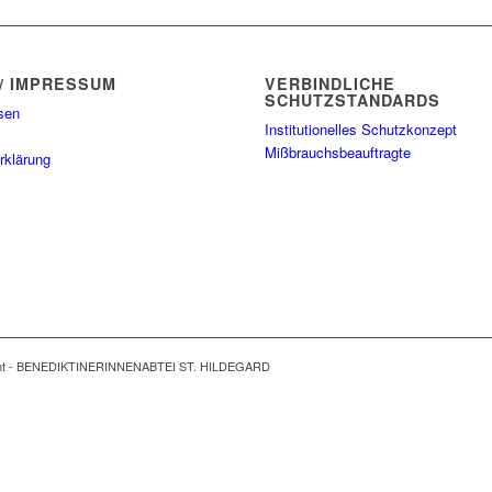
/ IMPRESSUM
VERBINDLICHE
SCHUTZSTANDARDS
sen
Institutionelles Schutzkonzept
Mißbrauchsbeauftragte
rklärung
ght - BENEDIKTINERINNENABTEI ST. HILDEGARD