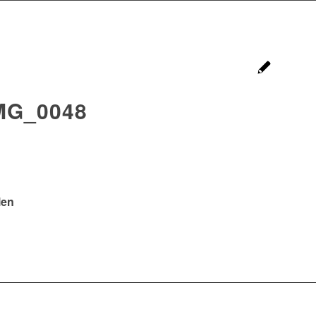
MG_0048
len