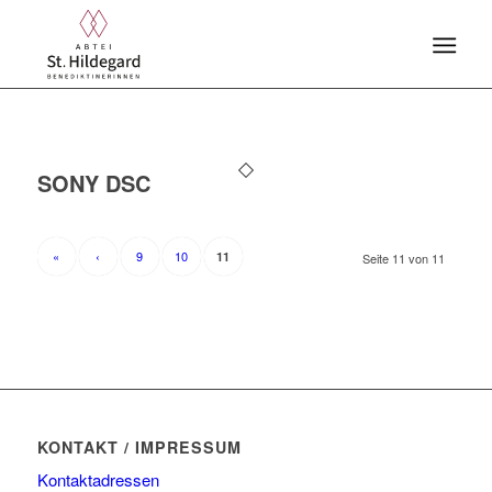
SONY DSC
«
‹
9
10
11
Seite 11 von 11
KONTAKT / IMPRESSUM
Kontaktadressen