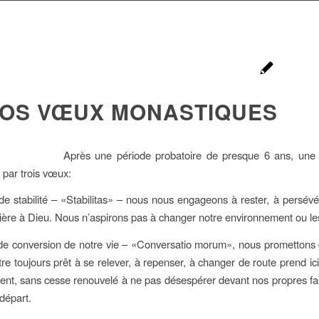
OS VŒUX MONASTIQUES
Après une période probatoire de presque 6 ans, une
 par trois vœux:
e stabilité – «Stabilitas» – nous nous engageons à rester, à persévér
tière à Dieu. Nous n’aspirons pas à changer notre environnement ou l
e conversion de notre vie – «Conversatio morum», nous promettons d
re toujours prêt à se relever, à repenser, à changer de route prend ici 
t, sans cesse renouvelé à ne pas désespérer devant nos propres faibl
départ.