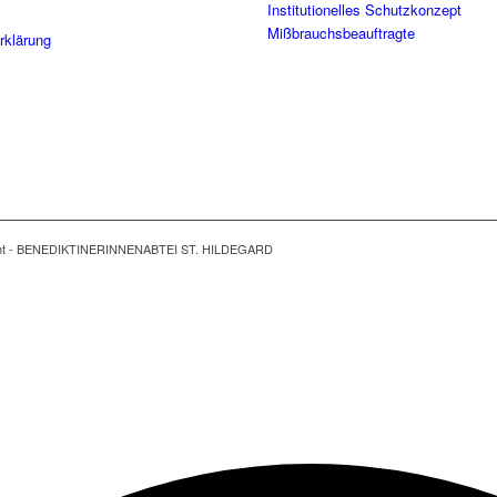
Institutionelles Schutzkonzept
Mißbrauchsbeauftragte
rklärung
ght - BENEDIKTINERINNENABTEI ST. HILDEGARD