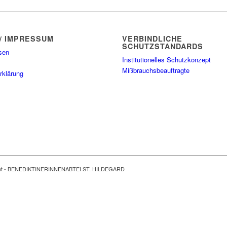
/ IMPRESSUM
VERBINDLICHE
SCHUTZSTANDARDS
sen
Institutionelles Schutzkonzept
Mißbrauchsbeauftragte
rklärung
ght - BENEDIKTINERINNENABTEI ST. HILDEGARD