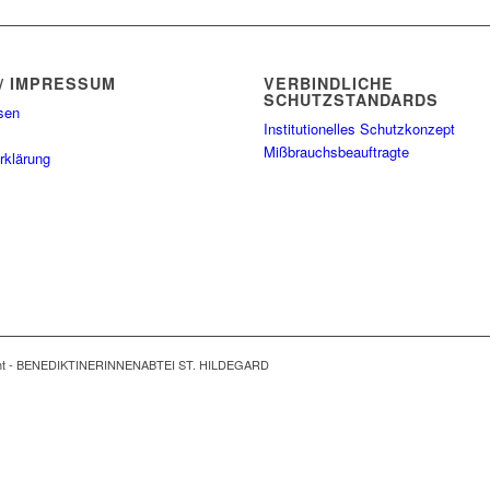
/ IMPRESSUM
VERBINDLICHE
SCHUTZSTANDARDS
sen
Institutionelles Schutzkonzept
Mißbrauchsbeauftragte
rklärung
ght - BENEDIKTINERINNENABTEI ST. HILDEGARD