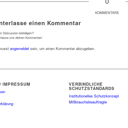
0
KOMMENTARE
nterlasse einen Kommentar
r Diskussion beteiligen?
erlasse uns deinen Kommentar!
musst
angemeldet
sein, um einen Kommentar abzugeben.
/ IMPRESSUM
VERBINDLICHE
SCHUTZSTANDARDS
sen
Institutionelles Schutzkonzept
Mißbrauchsbeauftragte
rklärung