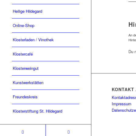
Heilige Hildegard
Hi
Online-Shop
An de
Klosterladen / Vinothek
Hint
Du 
Klostercafé
Klosterweingut
Kunstwerkstätten
KONTAKT 
Freundeskreis
Kontaktadres
Impressum
Datenschutze
Klosterstiftung St. Hildegard