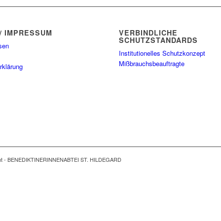
/ IMPRESSUM
VERBINDLICHE
SCHUTZSTANDARDS
sen
Institutionelles Schutzkonzept
Mißbrauchsbeauftragte
rklärung
ght - BENEDIKTINERINNENABTEI ST. HILDEGARD