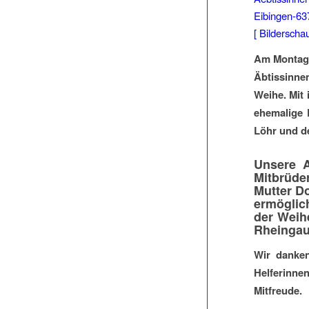
[ Bilderscha
Am Montag, 
Äbtissinne
Weihe. Mit
ehemalige 
Löhr und d
Unsere A
Mitbrüde
Mutter Do
ermöglic
der Weih
Rheingau
Wir danken
Helferinne
Mitfreude.