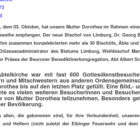
u]
dem 03. Oktober, hat unsere Mutter Dorothea im Rahmen eines f
nweihe empfangen. Der neue Bischof von Limburg, Dr. Georg Bä
 ihm zusammen konzelebrierten mehr als 30 Bischöfe, Äbte und P
Diözesanadministrator des Bistums Limburg, Weihbischof Ma
er Präses der Beuroner Benediktinerkongregation, Abt Albert S
bteikirche war mit fast 600 Gottesdienstbesuche
rn und Mitschwestern aus anderen Ordensgemeinsc
rothea bis auf den letzten Platz gefüllt. Eine Bild,
hte es vielen weiteren Besucherinnen und Besuche
e von Mutter Dorothea teilzunehmen. Besonders gef
er Bevölkerung.
 allen, die gekommen sind, für ihre Verbundenheit, unseren 
n und Helfern (nicht zuletzt der Eibinger Feuerwehr und dem M