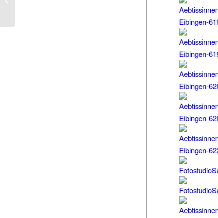
Äbtissinnenweihe