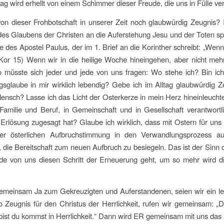
tag wird erhellt von einem Schimmer dieser Freude, die uns in Fülle ver
on dieser Frohbotschaft in unserer Zeit noch glaubwürdig Zeugnis
es Glaubens der Christen an die Auferstehung Jesu und der Toten spr
e des Apostel Paulus, der im 1. Brief an die Korinther schreibt: „Wen
1 Kor 15) Wenn wir in die heilige Woche hineingehen, aber nicht me
 müsste sich jeder und jede von uns fragen: Wo stehe ich? Bin ich 
sglaube in mir wirklich lebendig? Gebe ich im Alltag glaubwürdig Zeu
Mensch? Lasse ich das Licht der Osterkerze in mein Herz hineinleuch
Familie und Beruf, in Gemeinschaft und in Gesellschaft verantwortli
e Erlösung zugesagt hat? Glaube ich wirklich, dass mit Ostern für u
er österlichen Aufbruchstimmung in den Verwandlungsprozess a
 die Bereitschaft zum neuen Aufbruch zu besiegeln. Das ist der Sinn 
ede von uns diesen Schritt der Erneuerung geht, um so mehr wird di
emeinsam Ja zum Gekreuzigten und Auferstandenen, seien wir ein lebe
o Zeugnis für den Christus der Herrlichkeit, rufen wir gemeinsam: „
 bist du kommst in Herrlichkeit.“ Dann wird ER gemeinsam mit uns das