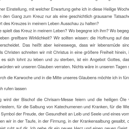
her Einstellung, mit welcher Erwartung gehe ich in diese Heilige Woch
ch den Gang zum Kreuz nur als eine geschichtlich grausame Tatsach
t des Kreuzes in meinem Leben Ausschau zu halten?
e spielt das Kreuz in meinem Leben? Wo begegne ich ihm? Wo begegn
ben greifbare Wirklichkeit? Wir sollten wissen: die Hoffnung auf das
erscheidet. Das heißt aber keineswegs, dass wir lebensmüde sin
ls Christen schreiten wir mit Christus in eine größere Freiheit hinein
as es sich lohnt zu leben und zu sterben, ist ein Angebot Gottes, 
würden wir unseren Glauben verraten. Nichts wäre in unseren Tagen 
h die Karwoche und in die Mitte unseres Glaubens möchte ich in fünf
ich rufen lassen
 wird der Bischof die Chrisam-Messe feiern und die heiligen Öle w
riestern, für die Salbung von Katechumenen und Kranken, für die Weih
l Symbol der Freude, der Gesundheit an Leib und Seele und eines vom G
en wir in der Taufe, in der Firmung, in der Krankensalbung gesalbt, 
ist ruht auf dir. Ich gebe dir ein neues Herz und einen neuen Geis