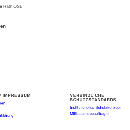
ane Rath OSB
len
/ IMPRESSUM
VERBINDLICHE
SCHUTZSTANDARDS
sen
Institutionelles Schutzkonzept
Mißbrauchsbeauftragte
rklärung