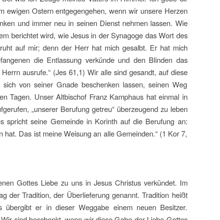
r dem ewigen Ostern entgegengehen, wenn wir unsere Herzen
enken und immer neu in seinen Dienst nehmen lassen. Wie
dem berichtet wird, wie Jesus in der Synagoge das Wort des
ruht auf mir; denn der Herr hat mich gesalbt. Er hat mich
efangenen die Entlassung verkünde und den Blinden das
Herrn ausrufe.“ (Jes 61,1) Wir alle sind gesandt, auf diese
in, sich von seiner Gnade beschenken lassen, seinen Weg
en Tagen. Unser Altbischof Franz Kamphaus hat einmal in
ufgerufen, „unserer Berufung getreu“ überzeugend zu leben
 spricht seine Gemeinde in Korinth auf die Berufung an:
en hat. Das ist meine Weisung an alle Gemeinden.“ (1 Kor 7,
enen Gottes Liebe zu uns in Jesus Christus verkündet. Im
g der Tradition, der Überlieferung genannt. Tradition heißt
es übergibt er in dieser Weggabe einem neuen Besitzer.
. Wir sind beschenkt, wenn wir diese Gabe der Liebe Gottes