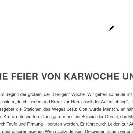
IE FEIER VON KARWOCHE U
am Beginn der großen, der „Heiligen“ Woche. Wir gehen ab heute mit 
usalem „durch Leiden und Kreuz zur Herrlichkeit der Auferstehung“, 
esgebet die Stationen des Weges Jesu: Gott wurde Mensch, er nahm F
m Kreuz unterworfen. Darin gab er uns ein Beispiel der Demut, des 
urch Taufe und Firmung – berufen worden. Er führt durch Leiden zur A
 über unseren eigenen Weg nachzudenken. Deswegen fragen wir uns