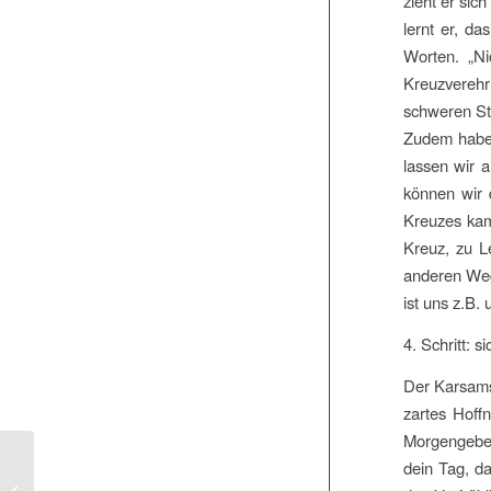
zieht er sic
lernt er, da
Worten. „Ni
Kreuzverehr
schweren St
Zudem haben
lassen wir 
können wir 
Kreuzes kam
Kreuz, zu L
anderen Weg
ist uns z.B.
4. Schritt: 
Der Karsamst
zartes Hoff
Morgengebete
dein Tag, da
Betrachtung zum