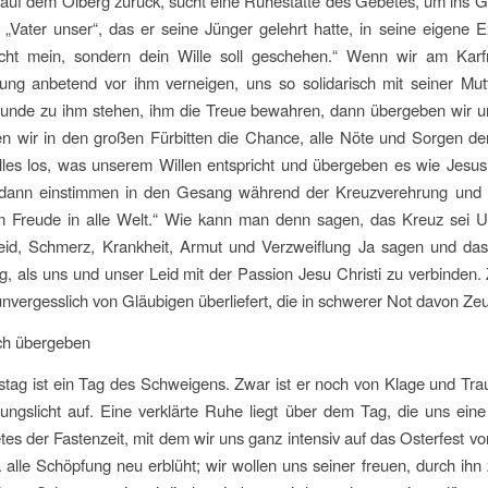
h auf dem Ölberg zurück, sucht eine Ruhestätte des Gebetes, um ins
s „Vater unser“, das er seine Jünger gelehrt hatte, in seine eigen
cht mein, sondern dein Wille soll geschehen.“ Wenn wir am Kar
ung anbetend vor ihm verneigen, uns so solidarisch mit seiner Mut
unde zu ihm stehen, ihm die Treue bewahren, dann übergeben wir un
 wir in den großen Fürbitten die Chance, alle Nöte und Sorgen d
alles los, was unserem Willen entspricht und übergeben es wie Jesu
dann einstimmen in den Gesang während der Kreuzverehrung und 
 Freude in alle Welt.“ Wie kann man denn sagen, das Kreuz sei 
eid, Schmerz, Krankheit, Armut und Verzweiflung Ja sagen und da
, als uns und unser Leid mit der Passion Jesu Christi zu verbinden
 unvergesslich von Gläubigen überliefert, die in schwerer Not davon Z
sich übergeben
ag ist ein Tag des Schweigens. Zwar ist er noch von Klage und Trauer
nungslicht auf. Eine verklärte Ruhe liegt über dem Tag, die uns e
s der Fastenzeit, mit dem wir uns ganz intensiv auf das Osterfest vo
 alle Schöpfung neu erblüht; wir wollen uns seiner freuen, durch ih