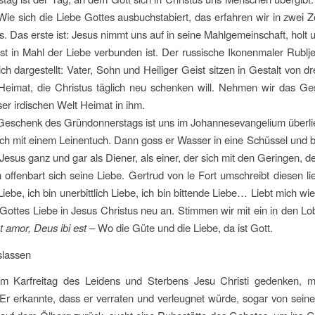
ie sich die Liebe Gottes ausbuchstabiert, das erfahren wir in zwei
s. Das erste ist: Jesus nimmt uns auf in seine Mahlgemeinschaft, hol
st in Mahl der Liebe verbunden ist. Der russische Ikonenmaler Rubljew
h dargestellt: Vater, Sohn und Heiliger Geist sitzen in Gestalt von 
Heimat, die Christus täglich neu schenken will. Nehmen wir das Ge
ser irdischen Welt Heimat in ihm.
Geschenk des Gründonnerstags ist uns im Johannesevangelium überlie
ich mit einem Leinentuch. Dann goss er Wasser in eine Schüssel und 
 Jesus ganz und gar als Diener, als einer, der sich mit den Geringen,
 offenbart sich seine Liebe. Gertrud von le Fort umschreibt diesen l
 Liebe, ich bin unerbittlich Liebe, ich bin bittende Liebe… Liebt mich w
ottes Liebe in Jesus Christus neu an. Stimmen wir mit ein in den Lob
t amor, Deus ibi est
– Wo die Güte und die Liebe, da ist Gott.
oslassen
m Karfreitag des Leidens und Sterbens Jesu Christi gedenken, 
 Er erkannte, dass er verraten und verleugnet würde, sogar von sein