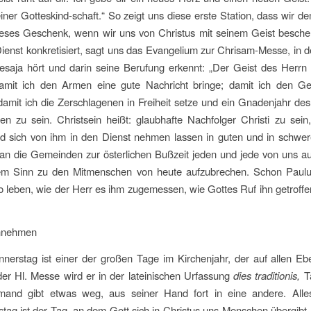
einer Gotteskind-schaft.“ So zeigt uns diese erste Station, dass wi
dieses Geschenk, wenn wir uns von Christus mit seinem Geist besch
Dienst konkretisiert, sagt uns das Evangelium zur Chrisam-Messe, in 
esaja hört und darin seine Berufung erkennt: „Der Geist des Herrn 
amit ich den Armen eine gute Nachricht bringe; damit ich den G
damit ich die Zerschlagenen in Freiheit setze und ein Gnadenjahr des 
n zu sein. Christsein heißt: glaubhafte Nachfolger Christi zu se
d sich von ihm in den Dienst nehmen lassen in guten und in schwer
 an die Gemeinden zur österlichen Bußzeit jeden und jede von uns a
em Sinn zu den Mitmenschen von heute aufzubrechen. Schon Paulus
so leben, wie der Herr es ihm zugemessen, wie Gottes Ruf ihn getroff
annehmen
nerstag ist einer der großen Tage im Kirchenjahr, der auf allen Eb
er Hl. Messe wird er in der lateinischen Urfassung
dies traditionis,
Ta
emand gibt etwas weg, aus seiner Hand fort in eine andere. All
ag ist der Tag, an dem Gott sich in Christus uns Menschen übergibt