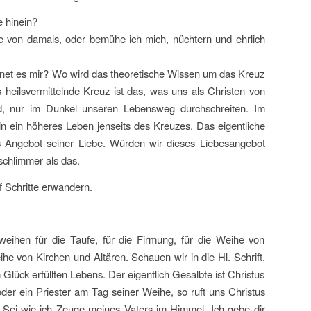
e hinein?
e von damals, oder bemühe ich mich, nüchtern und ehrlich
et es mir? Wo wird das theoretische Wissen um das Kreuz
 heilsvermittelnde Kreuz ist das, was uns als Christen von
d, nur im Dunkel unseren Lebensweg durchschreiten. Im
, in ein höheres Leben jenseits des Kreuzes. Das eigentliche
das Angebot seiner Liebe. Würden wir dieses Liebesangebot
schlimmer als das.
 Schritte erwandern.
eihen für die Taufe, für die Firmung, für die Weihe von
e von Kirchen und Altären. Schauen wir in die Hl. Schrift,
lück erfüllten Lebens. Der eigentlich Gesalbte ist Christus
oder ein Priester am Tag seiner Weihe, so ruft uns Christus
t. Sei wie ich Zeuge meines Vaters im Himmel. Ich gebe dir