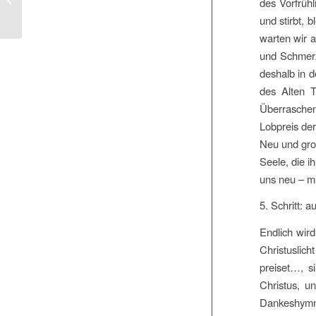
des Vorfrühl
Karsamstag
und stirbt, 
warten wir 
und Schmerz
deshalb in 
des Alten 
Überraschen
Lobpreis der
Neu und groß
Seele, die i
uns neu – m
5. Schritt: a
Endlich wir
Christuslich
preiset…, s
Christus, u
Dankeshymne 