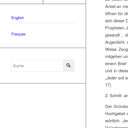
Anteil an m
öffnen für 
English
sich dieser 
Propheten J
Français
gesandt , d
Augenlicht; 
Weise Zeuge
mitgehen un
einem Brief
und in dies
„Jeder soll 
17)
2. Schritt: 
Der Gründon
Hochgebet d
wörtlich: J
Gründonnerst