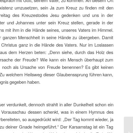
 Gespräch mit Gott, seinem Vater, zu kommen. An diesem Ort
e Existenz umzusetzen, sein Ja zum Kreuz zu finden mit den
freitag des Kreuzestodes Jesu gedenken und uns in der
ter und Johannes unter sein Kreuz stellen, gerade in der
s mit ihm in die Hände seines, unseres Vaters im Himmel.
er ganzen Menschheit in seine Hände zu übergeben. Damit
s Christus ganz in die Hände des Vaters. Nur im Loslassen
aus dem Herzen beten: „Denn siehe, durch das Holz des
Ursache der Freude? Wie kann ein Mensch überhaupt zum
s noch als Ursache von Freude benennen? Es gibt keinen
. Zu welchem Heilsweg dieser Glaubenssprung führen kann,
eugnis gegeben haben.
 verdunkelt, dennoch strahlt in aller Dunkelheit schon ein
ine Vorausschau dessen schenkt, was in einem Hymnus des
rbereiteten, so ausgedrückt wird: „Der Tag kommt wieder, ja
n zu deiner Gnade heimgeführt.“ Der Karsamstag ist ein Tag