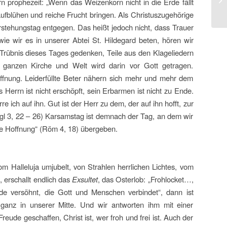
n prophezeit: „Wenn das Weizenkorn nicht in die Erde fällt
 aufblühen und reiche Frucht bringen. Als Christuszugehörige
stehungstag entgegen. Das heißt jedoch nicht, dass Trauer
 wir es in unserer Abtei St. Hildegard beten, hören wir
r Trübnis dieses Tages gedenken, Teile aus den Klageliedern
ganzen Kirche und Welt wird darin vor Gott getragen.
fnung. Leiderfüllte Beter nähern sich mehr und mehr dem
 Herrn ist nicht erschöpft, sein Erbarmen ist nicht zu Ende.
 ich auf ihn. Gut ist der Herr zu dem, der auf ihn hofft, zur
(Klgl 3, 22 – 26) Karsamstag ist demnach der Tag, an dem wir
le Hoffnung“ (Röm 4, 18) übergeben.
 Halleluja umjubelt, von Strahlen herrlichen Lichtes, vom
, erschallt endlich das
Exsultet
, das Osterlob: „Frohlocket…,
e versöhnt, die Gott und Menschen verbindet“, dann ist
r ganz in unserer Mitte. Und wir antworten ihm mit einer
eude geschaffen, Christ ist, wer froh und frei ist. Auch der