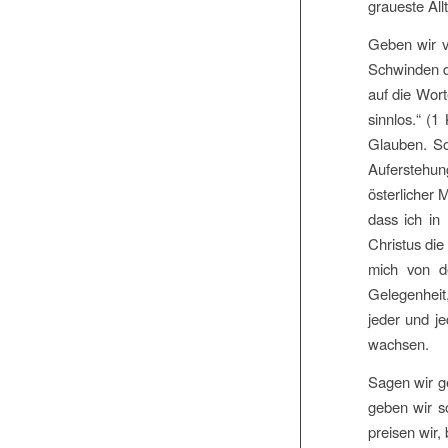
graueste All
Geben wir v
Schwinden d
auf die Wort
sinnlos.“ (
Glauben. So
Auferstehung
österlicher 
dass ich in 
Christus di
mich von d
Gelegenheit,
jeder und j
wachsen.
Sagen wir g
geben wir s
preisen wir,