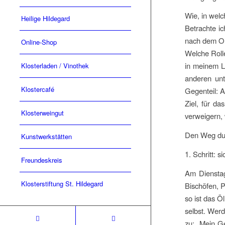
Wie, in welc
Heilige Hildegard
Betrachte i
nach dem Or
Online-Shop
Welche Roll
in meinem Le
Klosterladen / Vinothek
anderen unt
Klostercafé
Gegenteil: A
Ziel, für d
Klosterweingut
verweigern, 
Den Weg durc
Kunstwerkstätten
1. Schritt: s
Freundeskreis
Am Dienstag
Klosterstiftung St. Hildegard
Bischöfen, P
so ist das Ö
selbst. Werd
zu: „Mein Ge