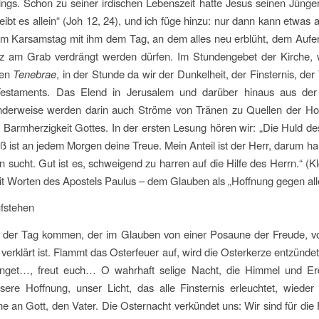
ings. Schon zu seiner irdischen Lebenszeit hatte Jesus seinen Jünger
bleibt es allein“ (Joh 12, 24), und ich füge hinzu: nur dann kann etwas
am Karsamstag mit ihm dem Tag, an dem alles neu erblüht, dem Aufer
 am Grab verdrängt werden dürfen. Im Stundengebet der Kirche, wie
den
Tenebrae
, in der Stunde da wir der Dunkelheit, der Finsternis, de
Testaments. Das Elend in Jerusalem und darüber hinaus aus der 
derweise werden darin auch Ströme von Tränen zu Quellen der Hof
 Barmherzigkeit Gottes. In der ersten Lesung hören wir: „Die Huld des
 ist an jedem Morgen deine Treue. Mein Anteil ist der Herr, darum harre
hn sucht. Gut ist es, schweigend zu harren auf die Hilfe des Herrn.“ 
it Worten des Apostels Paulus – dem Glauben als „Hoffnung gegen al
ufstehen
d der Tag kommen, der im Glauben von einer Posaune der Freude, vom
t verklärt ist. Flammt das Osterfeuer auf, wird die Osterkerze entzündet
inget…, freut euch… O wahrhaft selige Nacht, die Himmel und Erd
nsere Hoffnung, unser Licht, das alle Finsternis erleuchtet, wiede
an Gott, den Vater. Die Osternacht verkündet uns: Wir sind für die Fr