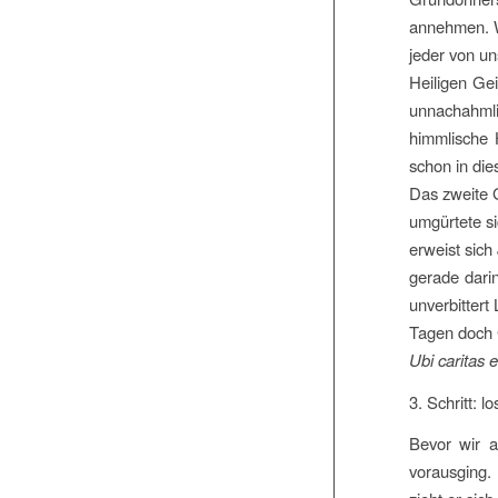
annehmen. W
jeder von un
Heiligen Gei
unnachahmlic
himmlische 
schon in die
Das zweite 
umgürtete s
erweist sich
gerade darin
unverbittert
Tagen doch G
Ubi caritas e
3. Schritt: l
Bevor wir a
vorausging.