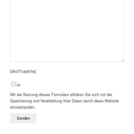
[dscf7captcha]
Please
Ja
leave
Mit der Nutzung dieses Formulars erklären Sie sich mit der
this
Speicherung und Verarbeitung Ihrer Daten durch diese Website
field
einverstanden.
empty.