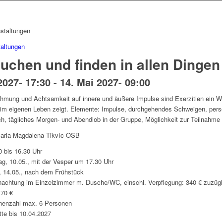
taltungen
uchen und finden in allen Dingen 
2027- 17:30
-
14. Mai 2027- 09:00
ehmung und Achtsamkeit auf innere und äußere Impulse sind Exerzitien ein 
 im eigenen Leben zeigt. Elemente: Impulse, durchgehendes Schweigen, pers
h, tägliches Morgen- und Abendlob in der Gruppe, Möglichkeit zur Teilnahme
Maria Magdalena Tikvíc OSB
0 bis 16.30 Uhr
g, 10.05., mit der Vesper um 17.30 Uhr
, 14.05., nach dem Frühstück
achtung im Einzelzimmer m. Dusche/WC, einschl. Verpflegung: 340 € zuzügl
170 €
nnenzahl max. 6 Personen
te bis 10.04.2027