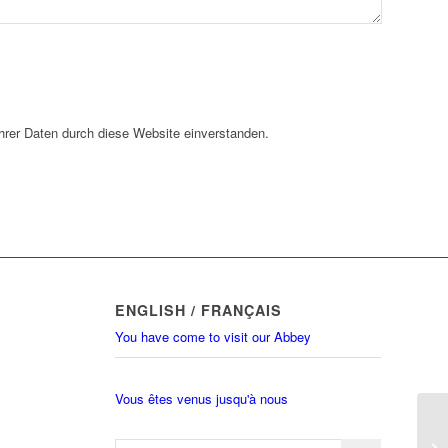
Ihrer Daten durch diese Website einverstanden.
ENGLISH / FRANÇAIS
You have come to visit our Abbey
Vous êtes venus jusqu'à nous
Be