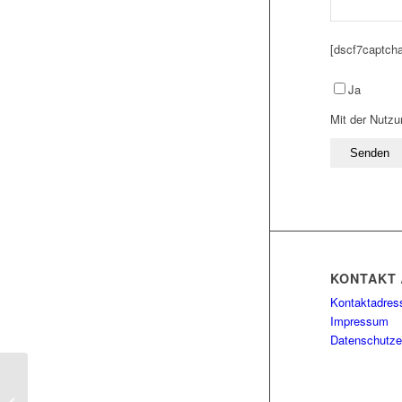
[dscf7captcha
Please
Ja
leave
Mit der Nutzu
this
field
empty.
KONTAKT 
Kontaktadres
Impressum
Datenschutze
Von der belebenden Kraft des
Gesangs: Geistliche Musik