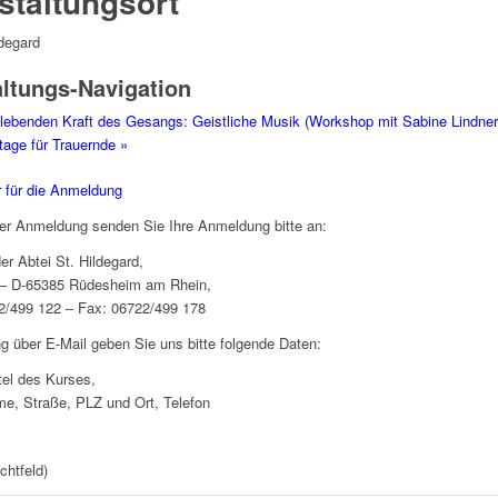
staltungsort
ldegard
altungs-Navigation
lebenden Kraft des Gesangs: Geistliche Musik (Workshop mit Sabine Lindner,
age für Trauernde
»
 für die Anmeldung
cher Anmeldung senden Sie Ihre Anmeldung bitte an:
er Abtei St. Hildegard,
 – D-65385 Rüdesheim am Rhein,
2/499 122 – Fax: 06722/499 178
 über E-Mail geben Sie uns bitte folgende Daten:
el des Kurses,
e, Straße, PLZ und Ort, Telefon
chtfeld)