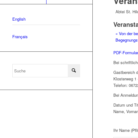
Veran
Abtei St. Hi
English
Veranst
«
Von der be
Français
Begegnungst
PDF-Formular
Bei schriftli
Gastbereich d
Klosterweg 1
Telefon: 0672
Bei Anmeldung
Datum und Tit
Name, Vornam
Ihr Name (Pfli