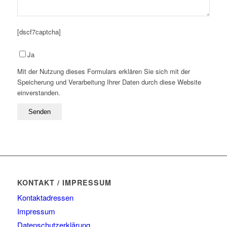
[dscf7captcha]
Please
Ja
leave
Mit der Nutzung dieses Formulars erklären Sie sich mit der
this
Speicherung und Verarbeitung Ihrer Daten durch diese Website
field
einverstanden.
empty.
KONTAKT / IMPRESSUM
Kontaktadressen
Impressum
Datenschutzerklärung