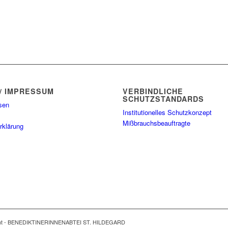
/ IMPRESSUM
VERBINDLICHE
SCHUTZSTANDARDS
sen
Institutionelles Schutzkonzept
Mißbrauchsbeauftragte
rklärung
ght - BENEDIKTINERINNENABTEI ST. HILDEGARD