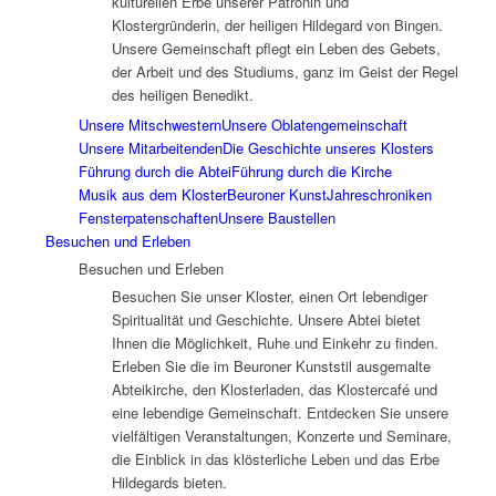
kulturellen Erbe unserer Patronin und
Klostergründerin, der heiligen Hildegard von Bingen.
Unsere Gemeinschaft pflegt ein Leben des Gebets,
der Arbeit und des Studiums, ganz im Geist der Regel
des heiligen Benedikt.
Unsere Mitschwestern
Unsere Oblatengemeinschaft
Unsere Mitarbeitenden
Die Geschichte unseres Klosters
Führung durch die Abtei
Führung durch die Kirche
Musik aus dem Kloster
Beuroner Kunst
Jahreschroniken
Fensterpatenschaften
Unsere Baustellen
Besuchen und Erleben
Besuchen und Erleben
Besuchen Sie unser Kloster, einen Ort lebendiger
Spiritualität und Geschichte. Unsere Abtei bietet
Ihnen die Möglichkeit, Ruhe und Einkehr zu finden.
Erleben Sie die im Beuroner Kunststil ausgemalte
Abteikirche, den Klosterladen, das Klostercafé und
eine lebendige Gemeinschaft. Entdecken Sie unsere
vielfältigen Veranstaltungen, Konzerte und Seminare,
die Einblick in das klösterliche Leben und das Erbe
Hildegards bieten.