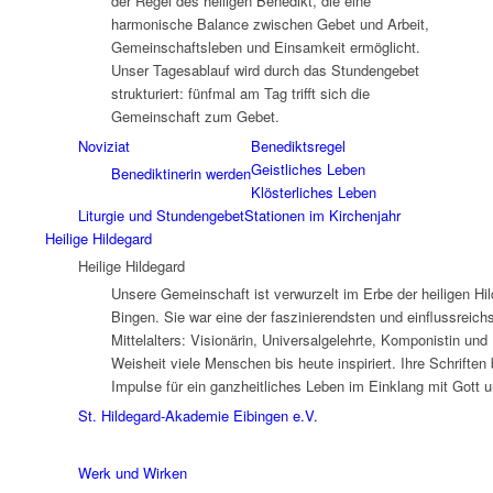
der Regel des heiligen Benedikt, die eine
harmonische Balance zwischen Gebet und Arbeit,
Gemeinschaftsleben und Einsamkeit ermöglicht.
Unser Tagesablauf wird durch das Stundengebet
strukturiert: fünfmal am Tag trifft sich die
Gemeinschaft zum Gebet.
Noviziat
Benediktsregel
Geistliches Leben
Benediktinerin werden
Klösterliches Leben
Liturgie und Stundengebet
Stationen im Kirchenjahr
Heilige Hildegard
Heilige Hildegard
Unsere Gemeinschaft ist verwurzelt im Erbe der heiligen Hi
Bingen. Sie war eine der faszinierendsten und einflussreic
Mittelalters: Visionärin, Universalgelehrte, Komponistin und
Weisheit viele Menschen bis heute inspiriert. Ihre Schriften 
Impulse für ein ganzheitliches Leben im Einklang mit Gott 
St. Hildegard-Akademie Eibingen e.V.
Werk und Wirken