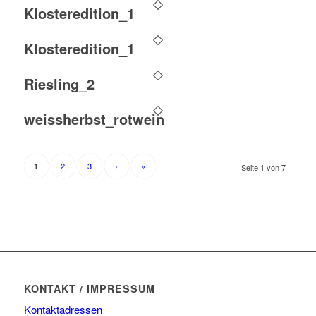
Klosteredition_1
Klosteredition_1
Riesling_2
weissherbst_rotwein
2
3
›
»
1
Seite 1 von 7
KONTAKT / IMPRESSUM
Kontaktadressen