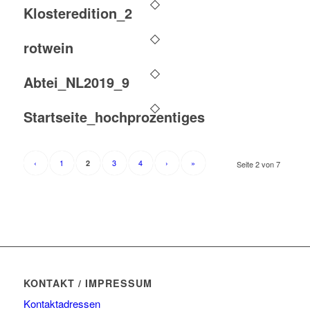
Klosteredition_2
rotwein
Abtei_NL2019_9
Startseite_hochprozentiges
‹
1
3
4
›
»
2
Seite 2 von 7
KONTAKT / IMPRESSUM
Kontaktadressen