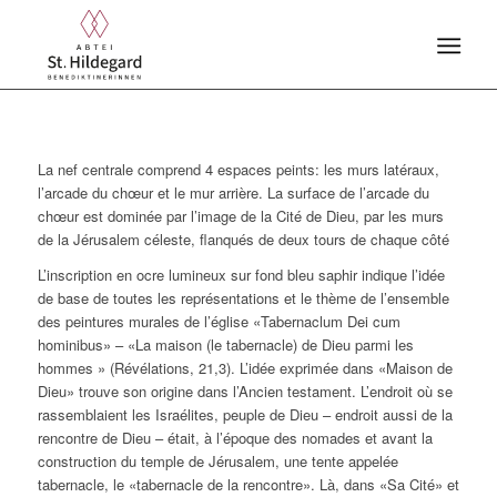
La nef centrale comprend 4 espaces peints: les murs latéraux,
l’arcade du chœur et le mur arrière. La surface de l’arcade du
chœur est dominée par l’image de la Cité de Dieu, par les murs
de la Jérusalem céleste, flanqués de deux tours de chaque côté
L’inscription en ocre lumineux sur fond bleu saphir indique l’idée
de base de toutes les représentations et le thème de l’ensemble
des peintures murales de l’église «Tabernaclum Dei cum
hominibus» – «La maison (le tabernacle) de Dieu parmi les
hommes » (Révélations, 21,3). L’idée exprimée dans «Maison de
Dieu» trouve son origine dans l’Ancien testament. L’endroit où se
rassemblaient les Israélites, peuple de Dieu – endroit aussi de la
rencontre de Dieu – était, à l’époque des nomades et avant la
construction du temple de Jérusalem, une tente appelée
tabernacle, le «tabernacle de la rencontre». Là, dans «Sa Cité» et