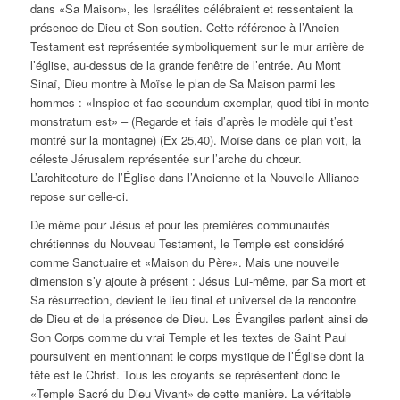
dans «Sa Maison», les Israélites célébraient et ressentaient la
présence de Dieu et Son soutien. Cette référence à l’Ancien
Testament est représentée symboliquement sur le mur arrière de
l’église, au-dessus de la grande fenêtre de l’entrée. Au Mont
Sinaï, Dieu montre à Moïse le plan de Sa Maison parmi les
hommes : «Inspice et fac secundum exemplar, quod tibi in monte
monstratum est» – (Regarde et fais d’après le modèle qui t’est
montré sur la montagne) (Ex 25,40). Moïse dans ce plan voit, la
céleste Jérusalem représentée sur l’arche du chœur.
L’architecture de l’Église dans l’Ancienne et la Nouvelle Alliance
repose sur celle-ci.
De même pour Jésus et pour les premières communautés
chrétiennes du Nouveau Testament, le Temple est considéré
comme Sanctuaire et «Maison du Père». Mais une nouvelle
dimension s’y ajoute à présent : Jésus Lui-même, par Sa mort et
Sa résurrection, devient le lieu final et universel de la rencontre
de Dieu et de la présence de Dieu. Les Évangiles parlent ainsi de
Son Corps comme du vrai Temple et les textes de Saint Paul
poursuivent en mentionnant le corps mystique de l’Église dont la
tête est le Christ. Tous les croyants se représentent donc le
«Temple Sacré du Dieu Vivant» de cette manière. La véritable