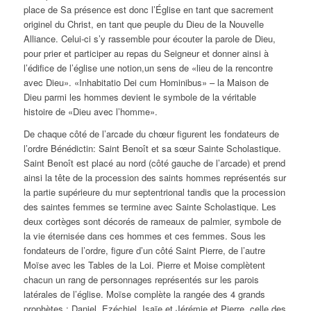
place de Sa présence est donc l’Église en tant que sacrement
originel du Christ, en tant que peuple du Dieu de la Nouvelle
Alliance. Celui-ci s’y rassemble pour écouter la parole de Dieu,
pour prier et participer au repas du Seigneur et donner ainsi à
l’édifice de l’église une notion,un sens de «lieu de la rencontre
avec Dieu». «Inhabitatio Dei cum Hominibus» – la Maison de
Dieu parmi les hommes devient le symbole de la véritable
histoire de «Dieu avec l’homme».
De chaque côté de l’arcade du chœur figurent les fondateurs de
l’ordre Bénédictin: Saint Benoît et sa sœur Sainte Scholastique.
Saint Benoît est placé au nord (côté gauche de l’arcade) et prend
ainsi la tête de la procession des saints hommes représentés sur
la partie supérieure du mur septentrional tandis que la procession
des saintes femmes se termine avec Sainte Scholastique. Les
deux cortèges sont décorés de rameaux de palmier, symbole de
la vie éternisée dans ces hommes et ces femmes. Sous les
fondateurs de l’ordre, figure d’un côté Saint Pierre, de l’autre
Moïse avec les Tables de la Loi. Pierre et Moise complètent
chacun un rang de personnages représentés sur les parois
latérales de l’église. Moïse complète la rangée des 4 grands
prophètes : Daniel, Ezéchiel, Isaïe et Jérémie et Pierre, celle des