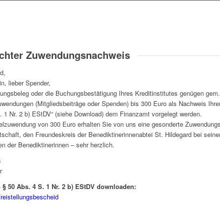
achter Zuwendungsnachweis
d,
n, lieber Spender,
lungsbeleg oder die Buchungsbestätigung Ihres Kreditinstitutes genügen gem. §
uwendungen (Mitgliedsbeiträge oder Spenden) bis 300 Euro als Nachweis Ih
. 1 Nr. 2 b) EStDV“ (siehe Download) dem Finanzamt vorgelegt werden.
zelzuwendung von 300 Euro erhalten Sie von uns eine gesonderte Zuwendungs
itschaft, den Freundeskreis der Benediktinerinnenabtei St. Hildegard bei sein
 der Benediktinerinnen – sehr herzlich.
s
r
§ 50 Abs. 4 S. 1 Nr. 2 b) EStDV downloaden:
reistellungsbescheid