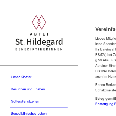
Vereinf
Liebes Mitglie
liebe Spenderi
Ihr Bareinzah
EStDV) bei Z
§ 50 Abs. 4 S
Ab einer Ein
Für Ihre Bere
auch im Namen
Unser Kloster
Benno Berke
Besuchen und Erleben
Schatzmeiste
Beleg gemäß 
Gottesdienstzeiten
Bestätigung
F
Benediktinisches Leben