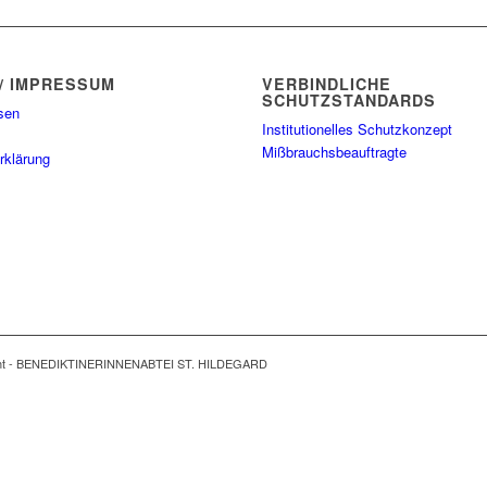
/ IMPRESSUM
VERBINDLICHE
SCHUTZSTANDARDS
sen
Institutionelles Schutzkonzept
Mißbrauchsbeauftragte
rklärung
ght - BENEDIKTINERINNENABTEI ST. HILDEGARD