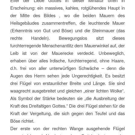
Eifer der Liebe Gottes in dieser Miniatur offen in
Erscheinung: ein massives, kahles, rotglühendes Haupt in
der Mitte des Bildes , wo die beiden Mauern des
Heilsgebäudes zusammentreffen, die leuchtende Mauer
(Erkenntnis von Gut und Böse) und die Steinmauer (das
rechte Handeln). Bewegungslos sitzt dieses
furchterregende Menschenantlitz dem Mauerwinkel auf, der
Leib ist von der Mauerecke verdeckt. Unbeweglich,
erhaben über alles Irdische, furchterregend, ohne Haare,
d.h. frei von aller unterwürfigen Schwäche – denn die
Augen des Herrn sehen jede Ungerechtigkeit. Es besitzt
drei Flügel von erstaunlicher Breite und Länge. Sie sind
waagrecht ausgebreitet und gleichen „einer lichten Wolke“.
Als Symbol der Stärke bedeuten sie „die Ausbreitung der
Kraft des Dreifaltigen Gottes.“ Die drei Flügel stehen für die
Kraft der Vergeltung, die sich gegen den Teufel und das
Böse richtet.
Der erste von der rechten Wange ausgehende Flügel