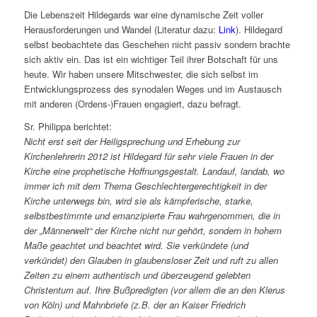
Die Lebenszeit Hildegards war eine dynamische Zeit voller
Herausforderungen und Wandel (Literatur dazu:
Link
). Hildegard
selbst beobachtete das Geschehen nicht passiv sondern brachte
sich aktiv ein. Das ist ein wichtiger Teil ihrer Botschaft für uns
heute. Wir haben unsere Mitschwester, die sich selbst im
Entwicklungsprozess des synodalen Weges und im Austausch
mit anderen (Ordens-)Frauen engagiert, dazu befragt.
Sr. Philippa berichtet:
Nicht erst seit der Heiligsprechung und Erhebung zur
Kirchenlehrerin 2012 ist Hildegard für sehr viele Frauen in der
Kirche eine prophetische Hoffnungsgestalt. Landauf, landab, wo
immer ich mit dem Thema Geschlechtergerechtigkeit in der
Kirche unterwegs bin, wird sie als kämpferische, starke,
selbstbestimmte und emanzipierte Frau wahrgenommen, die in
der „Männerwelt“ der Kirche nicht nur gehört, sondern in hohem
Maße geachtet und beachtet wird. Sie verkündete (und
verkündet) den Glauben in glaubensloser Zeit und ruft zu allen
Zeiten zu einem authentisch und überzeugend gelebten
Christentum auf. Ihre Bußpredigten (vor allem die an den Klerus
von Köln) und Mahnbriefe (z.B. der an Kaiser Friedrich