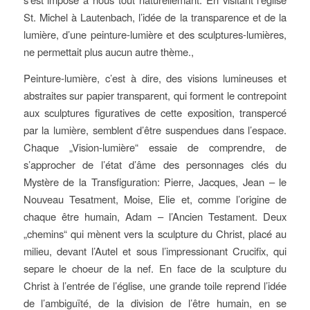
St. Michel à Lautenbach, l’idée de la transparence et de la
lumière, d’une peinture-lumière et des sculptures-lumières,
ne permettait plus aucun autre thème.,
Peinture-lumière, c’est à dire, des visions lumineuses et
abstraites sur papier transparent, qui forment le contrepoint
aux sculptures figuratives de cette exposition, transpercé
par la lumière, semblent d’être suspendues dans l’espace.
Chaque „Vision-lumière“ essaie de comprendre, de
s’approcher de l’état d’âme des personnages clés du
Mystère de la Transfiguration: Pierre, Jacques, Jean – le
Nouveau Tesatment, Moise, Elie et, comme l’origine de
chaque être humain, Adam – l’Ancien Testament. Deux
„chemins“ qui mènent vers la sculpture du Christ, placé au
milieu, devant l’Autel et sous l’impressionant Crucifix, qui
separe le choeur de la nef. En face de la sculpture du
Christ à l’entrée de l’église, une grande toile reprend l’idée
de l’ambiguïté, de la division de l’être humain, en se