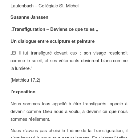
Lautenbach – Collégiale St. Michel
Susanne Janssen
„Transfiguration – Deviens ce que tu es „
Un dialogue entre sculpture et peinture
„Et il fut transfiguré devant eux : son visage resplendit
comme le soleil, et ses vêtements devinrent blanc comme
la lumière.“
(Matthieu 17,2)
l’exposition
Nous sommes tous appellé à être transfigurés, appelé à
devenir comme Dieu nous a voulu, à devenir ce que nous
sommes réellement.
Nous n’avons pas choisi le thème de la Transfiguration, il
s’est imposé à nous tout naturellemant. En visitant l’église