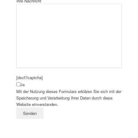
Ihre Nachricht
[dscf7captcha]
Ja
Please
Mit der Nutzung dieses Formulars erklären Sie sich mit der
leave
Speicherung und Verarbeitung Ihrer Daten durch diese
this
Website einverstanden.
field
empty.