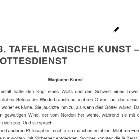
3. TAFEL MAGISCHE KUNST 
OTTESDIENST
Magische Kunst
 Gestalt hatte den Kopf eines Wolfs und den Schweif eines Löw
liches Getöse der Winde brauste auf in ihren Ohren, auf das diese
 woher es käme. Sie jauchzte ihm zu, als wenn dies Götter wären. D
en gewaltigen Wind, der vom Norden her wehte, während sie mit 
 sich zog. Und sie sprach:
nd anderen Philosophen möchte ich manches erzählen. Mit ihren Fors
ie nur wollten, mit Sicherheit entdeckten. Solches konnten die äußers