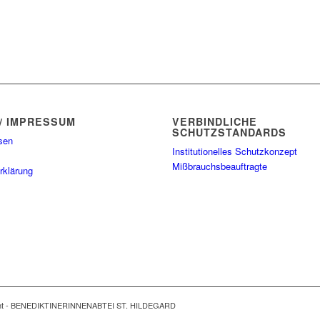
/ IMPRESSUM
VERBINDLICHE
SCHUTZSTANDARDS
sen
Institutionelles Schutzkonzept
Mißbrauchsbeauftragte
rklärung
ght - BENEDIKTINERINNENABTEI ST. HILDEGARD