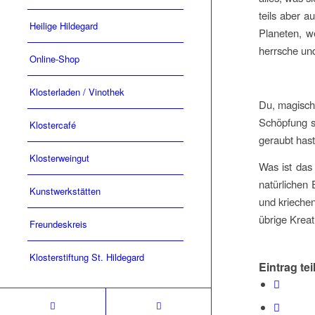
teils aber 
Heilige Hildegard
Planeten, w
herrsche und
Online-Shop
Klosterladen / Vinothek
Du, magische
Schöpfung s
Klostercafé
geraubt hast
Klosterweingut
Was ist das
natürlichen 
Kunstwerkstätten
und krieche
übrige Kreat
Freundeskreis
Klosterstiftung St. Hildegard
Eintrag tei