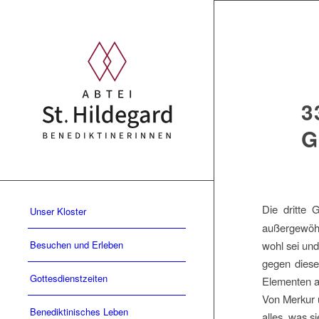
3
G
Die dritte
Unser Kloster
außergewöhn
Besuchen und Erleben
wohl sei und
gegen dies
Gottesdienstzeiten
Elementen an
Von Merkur u
Benediktinisches Leben
alles, was s