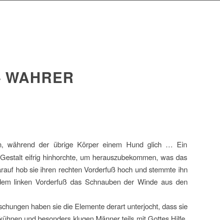
– WAHRER
en, während der übrige Körper einem Hund glich … Ein
 Gestalt eifrig hinhorchte, um herauszubekommen, was das
arauf hob sie ihren rechten Vorderfuß hoch und stemmte ihn
dem linken Vorderfuß das Schnauben der Winde aus den
chungen haben sie die Elemente derart unterjocht, dass sie
t kühnen und besonders klugen Männer teils mit Gottes Hilfe,