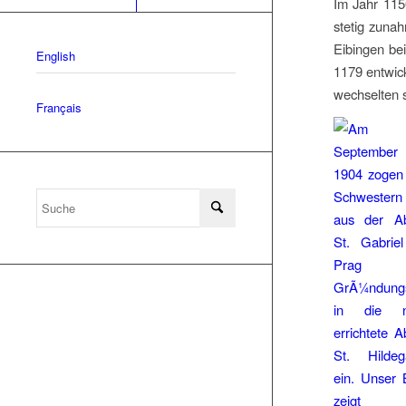
Im Jahr 115
stetig zuna
Eibingen be
English
1179 entwick
wechselten s
Français