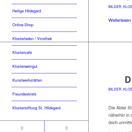
BILDER
,
KLO
Heilige Hildegard
Weiterlesen
Online-Shop
Klosterladen / Vinothek
Klostercafé
Klosterweingut
D
Kunstwerkstätten
BILDER
,
KLO
Freundeskreis
Die Abtei S
Klosterstiftung St. Hildegard
näherhin in 
doch unmitte