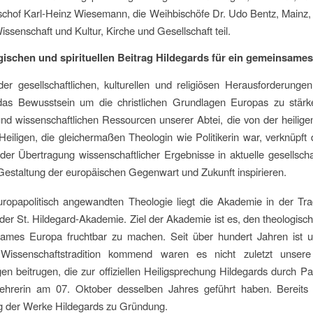
schof Karl-Heinz Wiesemann, die Weihbischöfe Dr. Udo Bentz, Mainz,
ssenschaft und Kultur, Kirche und Gesellschaft teil.
gischen und spirituellen Beitrag Hildegards für ein gemeinsame
der gesellschaftlichen, kulturellen und religiösen Herausforderung
as Bewusstsein um die christlichen Grundlagen Europas zu stärke
 und wissenschaftlichen Ressourcen unserer Abtei, die von der heili
eiligen, die gleichermaßen Theologin wie Politikerin war, verknüpf
er Übertragung wissenschaftlicher Ergebnisse in aktuelle gesellsch
 Gestaltung der europäischen Gegenwart und Zukunft inspirieren.
europapolitisch angewandten Theologie liegt die Akademie in der Tra
der St. Hildegard-Akademie. Ziel der Akademie ist es, den theologische
ames Europa fruchtbar zu machen. Seit über hundert Jahren ist un
 Wissenschaftstradition kommend waren es nicht zuletzt unser
en beitrugen, die zur offiziellen Heiligsprechung Hildegards durch
lehrerin am 07. Oktober desselben Jahres geführt haben. Bereits da
g der Werke Hildegards zu Gründung.