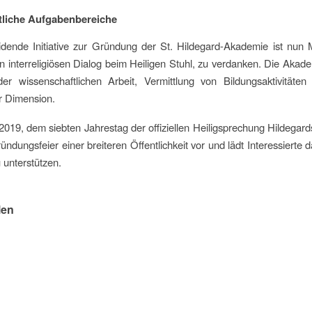
tliche Aufgabenbereiche
idende Initiative zur Gründung der St. Hildegard-Akademie ist nun 
n interreligiösen Dialog beim Heiligen Stuhl, zu verdanken. Die Akade
er wissenschaftlichen Arbeit, Vermittlung von Bildungsaktivitäten 
r Dimension.
019, dem siebten Jahrestag der offiziellen Heiligsprechung Hildegards
ründungsfeier einer breiteren Öffentlichkeit vor und lädt Interessiert
u unterstützen.
len