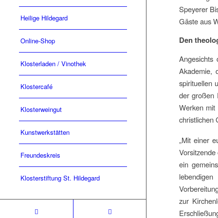
Speyerer Bi
Heilige Hildegard
Gäste aus Wi
Den theolo
Online-Shop
Angesichts 
Klosterladen / Vinothek
Akademie, d
spirituellen
Klostercafé
der großen H
Werken mit d
Klosterweingut
christlichen
Kunstwerkstätten
„Mit einer 
Vorsitzende 
Freundeskreis
ein gemeins
lebendigen
Klosterstiftung St. Hildegard
Vorbereitung
zur Kirchen
Erschließun