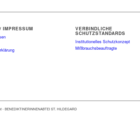
/ IMPRESSUM
VERBINDLICHE
SCHUTZSTANDARDS
sen
Institutionelles Schutzkonzept
Mißbrauchsbeauftragte
rklärung
ght - BENEDIKTINERINNENABTEI ST. HILDEGARD