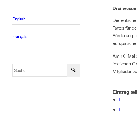
Drei wesen
English
Die entsche
Rates für de
Förderung d
Français
europäische
Am 10. Mai 2
festlichen G
Mitglieder z
Eintrag tei