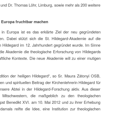
 und Dr. Thomas Löhr, Limburg, sowie mehr als 200 weitere
s Europa fruchtbar machen
en in Europa ist es das erklärte Ziel der neu gegründeten
n. Dabei stützt sich die St. Hildegard-Akademie auf die
gen Hildegard im 12. Jahrhundert gegründet wurde. Im Sinne
t die Akademie die theologische Erforschung von Hildegards
aftliche Kontexte. Die neue Akademie will zu einer mutigen
dition der heiligen Hildegard“, so Sr. Maura Zátonyi OSB,
n und spirituellen Beitrag der Kirchenlehrerin Hildegard für
sere Abtei in der Hildegard-Forschung aktiv. Aus dieser
e Mitschwestern, die maßgeblich zu den theologischen
 Papst Benedikt XVI. am 10. Mai 2012 und zu ihrer Erhebung
mals reifte die Idee, eine Institution zur theologischen