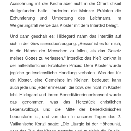
Aussöhnung mit der Kirche aber nicht in der Öffentlichkeit
stattgefunden hatte, forderten die Mainzer Prälaten die
Exhumierung und Umbettung des Leichnams. Im
Weigerungsfall werde das Kloster mit dem Interdikt belegt.
Und dann geschah es: Hildegard nahm das Interdikt auf
sich in der Gewissensüberzeugung: „Besser ist es für mich,
in die Hände der Menschen zu fallen, als das Gesetz
meines Gottes zu verlassen.“ Interdikt; das hieß konkret in
der mittelalterlichen kirchlichen Praxis: Dem Kloster wurde
jegliche gottesdienstliche Handlung verboten. Was das für
ein Kloster, eine Gemeinde im Kleinen, bedeutet, kann
auch jede und jeder ermessen, die bzw. der nicht im Kloster
lebt. Hildegard und ihrem Benediktinerinnenkonvent wurde
das genommen, was das Herzstück christlichen
Lebensvollzugs und die Mitte der benediktinischen
Lebensform ist, und von dem in unseren Tagen das 2.
Vatikanische Konzil sagte: „Die Liturgie ist der Höhepunkt,
dem das Tun der Kirche zustrebt, und zugleich die Quelle,